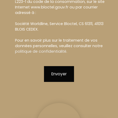
L223-1 du code de la consommation, sur le site
Internet www.bloctel.gouv.fr ou par courrier
adressé à :
Société Worldline, Service Bloctel, CS 61311, 41013
BLOIS CEDEX.
Pour en savoir plus sur le traitement de vos
données personnelles, veuillez consulter notre
politique de confidentialité
.
Envoyer