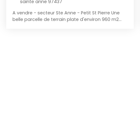
sainte anne 97437
A vendre - secteur Ste Anne - Petit St Pierre Une
belle parcelle de terrain plate d'environ 960 m2
dont une partie en zone rouge. Située dans une
impasse, dans un cadre naturel et à proximité
immédiate du site du Bassin Bleu. Pourrait
convenir à un acquéreur recherchant un cadre de
vie ou porteur d'un projet touristique. Réseaux à
créer en bordure de route. Proche de toutes
commodités. 155 € / m2 ! Mandat 1627. Honoraires
à charge vendeur. Ce bien vous est proposé par
l'agence immobilière TEISSIMMO. L'agence
immobilière TEISSIMMO est idéale pour acheter ou
vendre un bien à Ste Anne. Spécialisée dans la
vente de terrain à Ste Anne, elle diffuse
quotidiennement ses annonces immobilières afin
de faciliter la vente de votre bien. Tél : 0693. 21. 71.
26