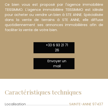
Ce bien vous est proposé par l'agence immobilière
TEISSIMMO. L'agence immobilière TEISSIMMO est idéale
pour acheter ou vendre un bien à STE ANNE. Spécialisée
dans la vente de terrains à STE ANNE, elle diffuse
quotidiennement ses annonces immobilières afin de
faciliter la vente de votre bien.
+33 6 93 21 71
26
Envoyer un
mail
Caractéristiques techniques
Localisation
SAINTE-ANNE 97437