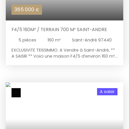
365 000
€
F4/5 160M² / TERRAIN 700 M² SAINT-ANDRE
5
pièces
160
m²
Saint-André 97440
EXCLUSIVITE TEISSIMMO. A Vendre à Saint-André, **
A SAISIR ** Voici une maison F4/5 d’environ 160 m²,
sur un terrain de 700 m², clôturé, avec un
salon/salle à manger de 62 m², un coin cuisine de
16 m² aménagé et équipé, une salle d'eau de 6 m²,
3 chambres allant de 9 m², un coin salle à manger
de 16 m². Vous avez également un garage de 55
A saisir
m², une pergolas de 21 m², un débarras outils de 8
m² et une 2e salle d'eau de 3 m² avec WC. Le bien
possède des brasseurs d'air et pour le grand
salon/salle à manger, une climatisation
centralisée. Le terrain est arboré. Situé dans un
quartier résidentiel, très calme, proche des
commodités (grandes surfaces, écoles,