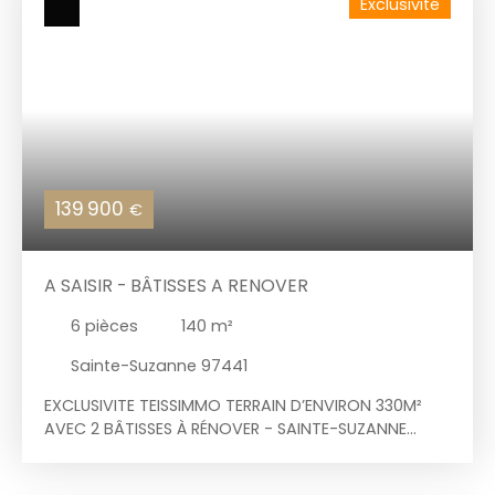
Exclusivité
immobilière TEISSIMMO est idéale pour acheter ou
vendre un bien à Sainte-Suzanne. Spécialisée dans
la vente de terrains à Sainte-Suzanne, elle diffuse
quotidiennement ses annonces immobilières afin
de faciliter la vente de votre bien. 06. 92. 62. 11. 07
139 900
€
A SAISIR - BÂTISSES A RENOVER
6
pièces
140
m²
Sainte-Suzanne 97441
EXCLUSIVITE TEISSIMMO TERRAIN D’ENVIRON 330M²
AVEC 2 BÂTISSES À RÉNOVER - SAINTE-SUZANNE
Commune Ango Voici un terrain constructible de
330m² avec deux maisons (dont la maison