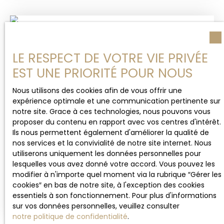
principale fait environ 80m2) à rénover ou à
détruire pour reconstruire. Opportunité à saisir
Situé dans un quartier proche des commodités
A saisir
(école, collège, lycée, commerces... ) ** POINTS
FORTS : Secteur calme et proche commodités **
Mandat: 2108 - Non soumis au DPE - Honoraires à
LE RESPECT DE VOTRE VIE PRIVÉE
la charge vendeur. Ce bien vous est proposé par
EST UNE PRIORITÉ POUR NOUS
l'agence immobilière TEISSIMMO. L'agence
immobilière TEISSIMMO est idéale pour acheter ou
Nous utilisons des cookies afin de vous offrir une
vendre un bien à Sainte-Suzanne. Spécialisée dans
expérience optimale et une communication pertinente sur
la vente de maisons à Sainte-Suzanne, elle diffuse
notre site. Grace à ces technologies, nous pouvons vous
quotidiennement ses annonces immobilières afin
proposer du contenu en rapport avec vos centres d'intérêt.
212 000
€
de faciliter la vente de votre bien. 0692621107
Ils nous permettent également d'améliorer la qualité de
nos services et la convivialité de notre site internet. Nous
utiliserons uniquement les données personnelles pour
F4/ 80 M² - TERRAIN 638 M² - SAINT-ANDRE
lesquelles vous avez donné votre accord. Vous pouvez les
(CHAMP-BORNE)
modifier à n'importe quel moment via la rubrique ″Gérer les
4
pièces
80
m²
Saint-André 97440
cookies″ en bas de notre site, à l'exception des cookies
EXCLUSIVITE TEISSIMMO. A Vendre à Saint-André,
essentiels à son fonctionnement. Pour plus d'informations
secteur Champ Borne ** A SAISIR ** Voici une
sur vos données personnelles, veuillez consulter
maison F4 d'environ 80 m² sur un terrain d'environ
notre politique de confidentialité
.