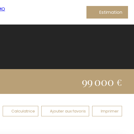
Estimation
99 000
€
Calculatrice
Ajouter aux favoris
Imprimer