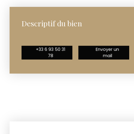
Descriptif du bien
+33 6 93 50 31
Envoyer un
78
mail