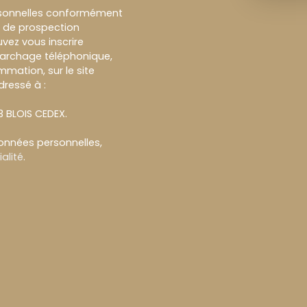
rsonnelles conformément
et de prospection
vez vous inscrire
marchage téléphonique,
mmation, sur le site
dressé à :
13 BLOIS CEDEX.
données personnelles,
alité
.