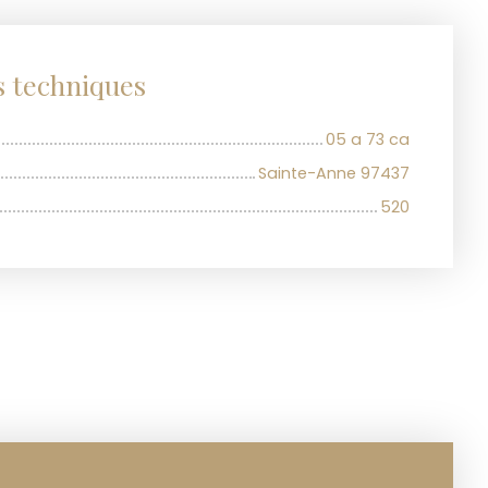
s techniques
05 a 73 ca
Sainte-Anne 97437
520