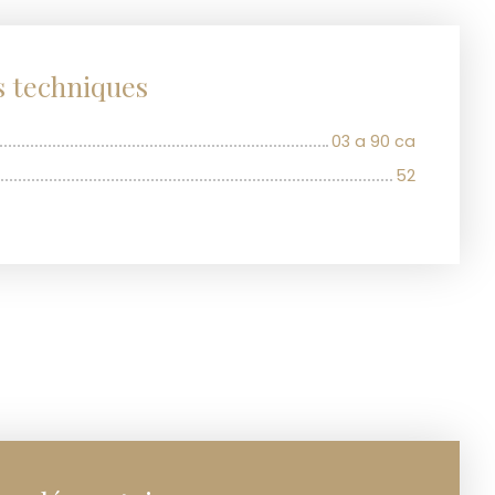
s techniques
03 a 90 ca
52