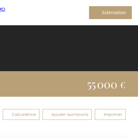
Estimation
55 000
€
Calculatrice
Ajouter aux favoris
Imprimer