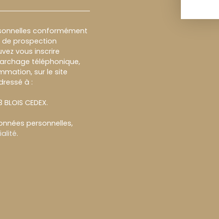
rsonnelles conformément
et de prospection
vez vous inscrire
marchage téléphonique,
mmation, sur le site
dressé à :
13 BLOIS CEDEX.
données personnelles,
alité
.