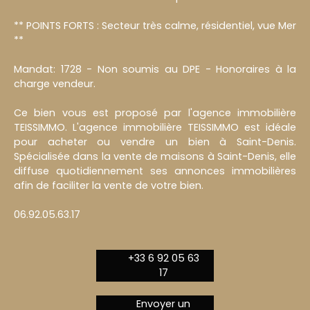
** POINTS FORTS : Secteur très calme, résidentiel, vue Mer
**
Mandat: 1728 - Non soumis au DPE - Honoraires à la
charge vendeur.
Ce bien vous est proposé par l'agence immobilière
TEISSIMMO. L'agence immobilière TEISSIMMO est idéale
pour acheter ou vendre un bien à Saint-Denis.
Spécialisée dans la vente de maisons à Saint-Denis, elle
diffuse quotidiennement ses annonces immobilières
afin de faciliter la vente de votre bien.
06.92.05.63.17
+33 6 92 05 63
17
Envoyer un