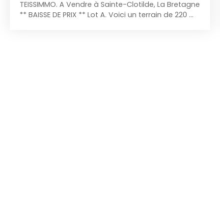
TEISSIMMO. A Vendre à Sainte-Clotilde, La Bretagne
** BAISSE DE PRIX ** Lot A. Voici un terrain de 220 m²,
une partie plate et une partie pentue et une jolie
vue Mer. Le terrain est en zone Uh, une
mitoyenneté possible, 7m au faitage, 30%
d’emprise au sol Situé dans un quartier très calme,
dans une allée et proche du Chemin Dufourg les
Hauts. A moins de 10 minutes en voiture de la
Technopole. ** POINTS FORTS : Secteur très calme,
résidentiel, vue Mer ** Mandat: 2078 - Non soumis
au DPE - Honoraires à la charge vendeur. Ce bien
vous est proposé par l'agence immobilière
TEISSIMMO. L'agence immobilière TEISSIMMO est
idéale pour acheter ou vendre un bien à Saint-
Denis. Spécialisée dans la vente de maisons à
Saint-Denis, elle diffuse quotidiennement ses
annonces immobilières afin de faciliter la vente de
votre bien. 06. 92. 05. 63. 17 / 06. 93. 87. 98. 84