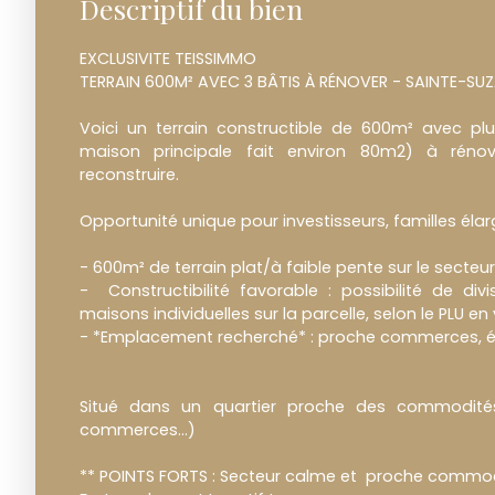
Descriptif du bien
EXCLUSIVITE TEISSIMMO
TERRAIN 600M² AVEC 3 BÂTIS À RÉNOVER - SAINTE-
Voici un terrain constructible de 600m² avec pl
maison principale fait environ 80m2) à réno
reconstruire.
Opportunité unique pour investisseurs, familles élarg
- 600m² de terrain plat/à faible pente sur le secte
- Constructibilité favorable : possibilité de divi
maisons individuelles sur la parcelle, selon le PLU en
- *Emplacement recherché* : proche commerces, éc
Situé dans un quartier proche des commodités 
commerces...)
** POINTS FORTS : Secteur calme et proche commod