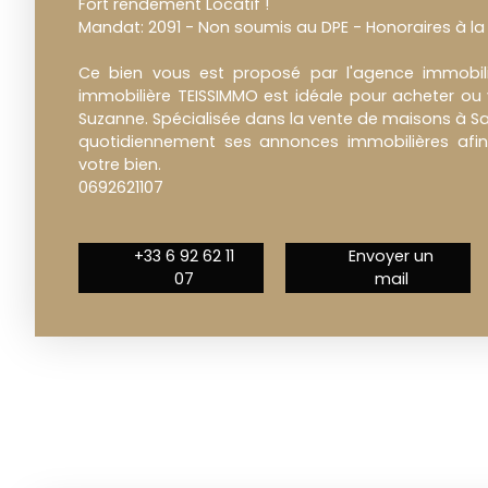
Fort rendement Locatif !
Mandat: 2091 - Non soumis au DPE - Honoraires à la
Ce bien vous est proposé par l'agence immobili
immobilière TEISSIMMO est idéale pour acheter ou 
Suzanne. Spécialisée dans la vente de maisons à Sai
quotidiennement ses annonces immobilières afin 
votre bien.
0692621107
+33 6 92 62 11
Envoyer un
07
mail