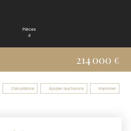
Pièces
4
214 000
€
Calculatrice
Ajouter aux favoris
Imprimer