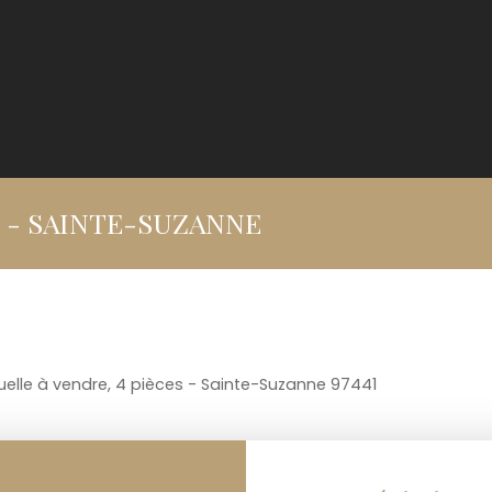
m2 - SAINTE-SUZANNE
uelle à vendre, 4 pièces - Sainte-Suzanne 97441