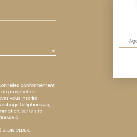
Age
rsonnelles conformément
et de prospection
vez vous inscrire
marchage téléphonique,
mmation, sur le site
dressé à :
13 BLOIS CEDEX.