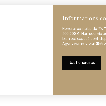
Informations c
Honoraires inclus de 7% T
200 000 €. Non soumis au 
bien est exposé sont disp
Agent commercial (Entrepr
Nos honoraires