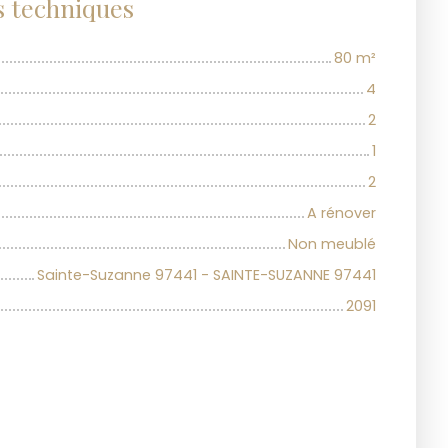
s techniques
80
m²
4
2
1
2
A rénover
Non meublé
Sainte-Suzanne 97441 - SAINTE-SUZANNE 97441
2091