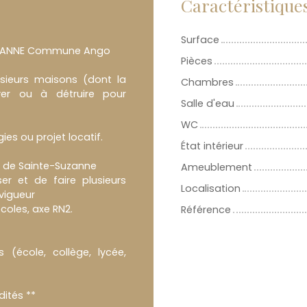
Caractéristique
Surface
SUZANNE Commune Ango
Pièces
usieurs maisons (dont la
Chambres
ver ou à détruire pour
Salle d'eau
WC
ies ou projet locatif.
État intérieur
ur de Sainte-Suzanne
Ameublement
ser et de faire plusieurs
Localisation
 vigueur
oles, axe RN2.
Référence
(école, collège, lycée,
ités **