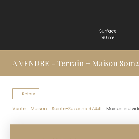
Surface
80
m²
A VENDRE - Terrain + Maison 80
Retour
Vente
Maison
Sainte-Suzanne 97441
Maison individ