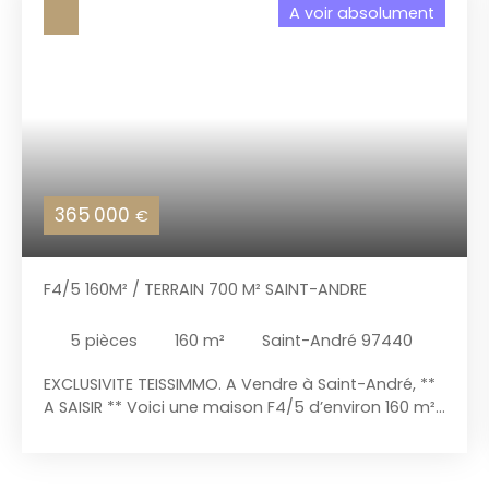
A voir absolument
365 000
€
F4/5 160M² / TERRAIN 700 M² SAINT-ANDRE
5
pièces
160
m²
Saint-André 97440
EXCLUSIVITE TEISSIMMO. A Vendre à Saint-André, **
A SAISIR ** Voici une maison F4/5 d’environ 160 m²,
sur un terrain de 700 m², clôturé, avec un
salon/salle à manger de 62 m², un coin cuisine de
16 m² aménagé et équipé, une salle d'eau de 6 m²,