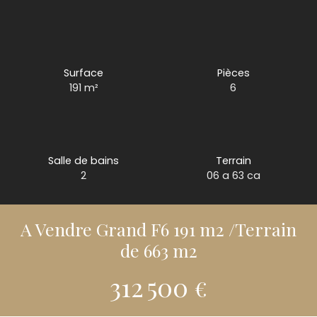
Surface
Pièces
191
m²
6
Salle de bains
Terrain
2
06 a 63 ca
A Vendre Grand F6 191 m2 /Terrain
de 663 m2
312 500
€