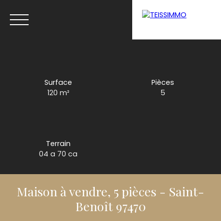
Menu
Surface
Pièces
120
m²
5
Estimation
Terrain
04 a 70 ca
Maison à vendre, 5 pièces - Saint-
Benoît 97470