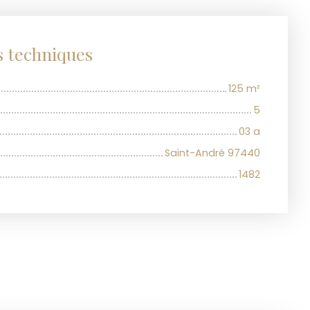
s techniques
125
m²
5
03 a
Saint-André 97440
1482