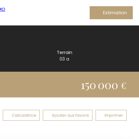
Estimation
Terrain
03 a
150 000
€
Calculatrice
Ajouter aux favoris
Imprimer