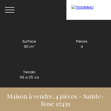
Menu
Surface
Pièces
80
m²
4
Estimation
Terrain
06 a 35 ca
Maison à vendre, 4 pièces - Sainte-
Rose 97439