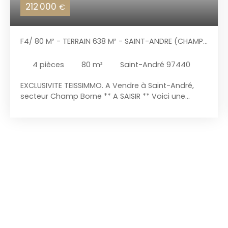
212 000
€
F4/ 80 M² - TERRAIN 638 M² - SAINT-ANDRE (CHAMP-
BORNE)
4
pièces
80
m²
Saint-André 97440
EXCLUSIVITE TEISSIMMO. A Vendre à Saint-André,
secteur Champ Borne ** A SAISIR ** Voici une
maison F4 d'environ 80 m² sur un terrain d'environ
638 m², avec une cuisine/salle à manger de 25 m²,
un salon de 16 m², une salle d'eau refaite de 8 m²,
un WC indépendant et 3 chambres de 10 m² dont
une climatisée. Vous retrouvez un évier extérieur,
et un jardin arboré qui offre la possibilité de
pisciner, ajouter une cuisine feu de bois, un
kiosque... Vous avez un potager également. Le
bien possède un garage de 40 m². Situé dans un
quartier résidentiel, proche des commodités
(pharmacie, écoles, commerces... ). ** POINTS
FORTS : Secteur calme, résidentiel, proche