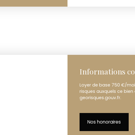
Informations c
Loyer de base 750 €/mois
risques auxquels ce bien 
georisques.gouv.fr.
Nos honoraires