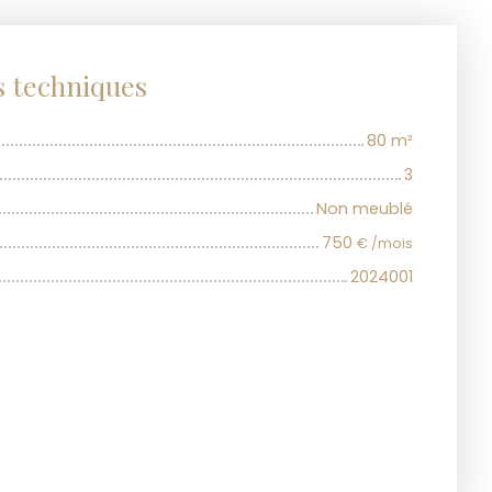
s techniques
80
m²
3
Non meublé
750
€ /mois
2024001