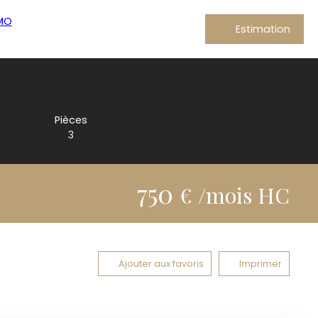
Estimation
Pièces
3
750
€ /mois HC
Ajouter aux favoris
Imprimer