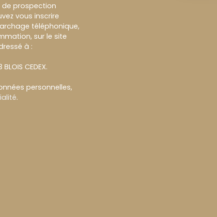
et de prospection
vez vous inscrire
marchage téléphonique,
mmation, sur le site
dressé à :
13 BLOIS CEDEX.
données personnelles,
alité
.